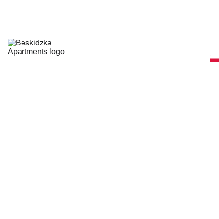
Informacje i 
Pobyt
O Nas i 
Kontakt
Nasze 
Apartamenty
Pobyty 
Specjalne